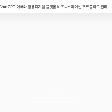
ChatGPT 이해와 활용
디지털 플랫폼 비즈니스
파이썬 포트폴리오 관리
2025-1기
SQL 쿼리 작성 비법 (고급)
Advanced SQL Query Writing Tips
2025.05.26.(월) ~ 05.30.(금) (5일 35시간)