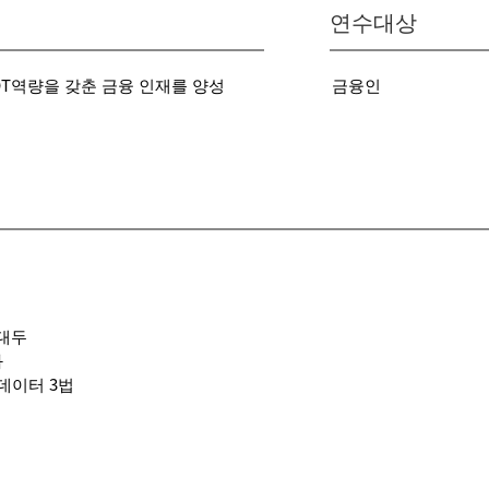
연수대상
DT역량을 갖춘 금융 인재를 양성
금융인
 대두
화
 데이터 3법