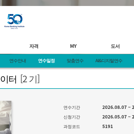
자격
MY
도서
연수안내
연수일정
맞춤연수
AI&디지털연수
연수
자격시험안내
MY 학습
도서안내
베이터
[2 기]
안내
시험일정
찜&책바구니
전체도서
일정
접수확인 및 취소
MY 일정
도서주문서
연수
합격자발표
MY 정보
도서 정오표
디지털연수
제증명&레벨업러닝
MY 신청현황
신규도서 제
2026.08.07 ~ 
연수기간
제안
자격관련 공지사항
MY 쿠폰
주문내역
pple
KBI 공모전
MY 활동
2026.05.07 ~ 
신청기간
5191
과정코드