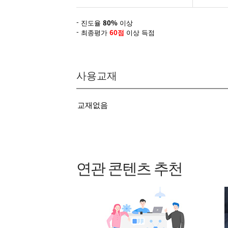
- 진도율
80%
이상
- 최종평가
60점
이상 득점
사용교재
교재없음
연관 콘텐츠 추천