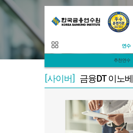
연수
추천연수
추천
연수 프로그램
[사이버]
금융DT 이노
연수
연수 일정
연수
맞춤
연수 로드맵
AI&
과정
이벤트
Egg&A