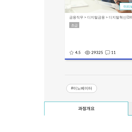
미리
금융직무 > 디지털금융 > 디지털혁신(DX
초급
4.5
29325
11
#이노베이터
과정개요