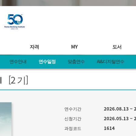
자격
MY
도서
연수안내
연수일정
맞춤연수
AI&디지털연수
연수
자격시험안내
MY 학습
도서안내
 Ⅰ
[2 기]
안내
시험일정
찜&책바구니
전체도서
일정
접수확인 및 취소
MY 일정
도서주문서
연수
합격자발표
MY 정보
도서 정오표
디지털연수
제증명&레벨업러닝
MY 신청현황
신규도서 제
2026.08.13 ~ 
연수기간
제안
자격관련 공지사항
MY 쿠폰
주문내역
pple
KBI 공모전
MY 활동
2026.05.13 ~ 
신청기간
1614
과정코드