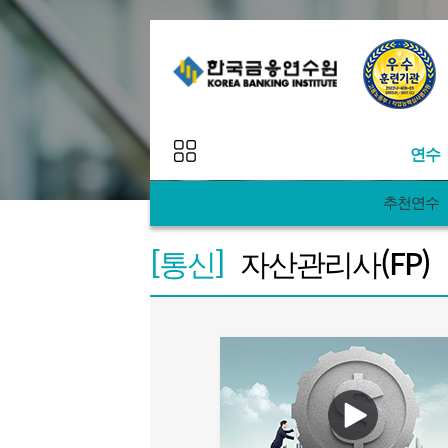
연수
추천연수
추천
연수 프로그램
[통신]
자산관리사(FP)
연수
연수 일정
연수
맞춤
연수 로드맵
AI&
과정
이벤트
Egg&A