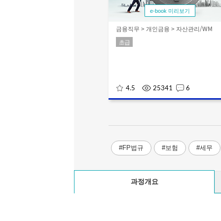
e-book 미리보기
금융직무 > 개인금융 > 자산관리/WM
초급
4.5
25341
6
#FP법규
#보험
#세무
과정개요