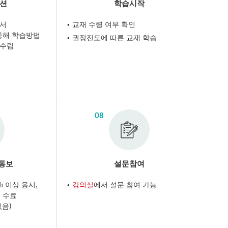
션
학습시작
서
교재 수령 여부 확인
통해 학습방법
권장진도에 따른 교재 학습
 수립
08
적통보
설문참여
 이상 응시,
강의실
에서 설문 참여 가능
시 수료
있음)