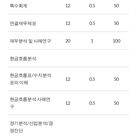
특수회계
12
0.5
50
연결재무제표
12
0.5
50
재무분석 및 사례연구
20
1
100
현금흐름분석
현금흐름표/수지분석
12
0.5
50
표의 이해
현금흐름분석 사례연
12
0.5
50
구
경기분석/산업분석/경
영진단