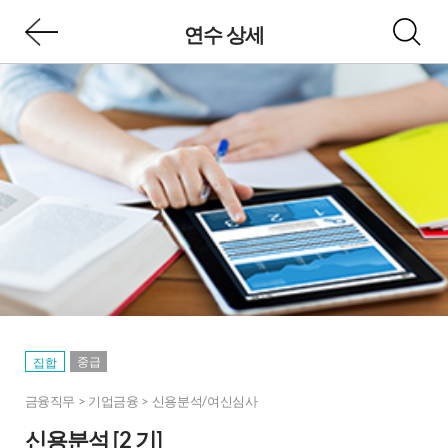
연수 상세
중급
집합
금융직무 > 기업금융 > 신용분석/여신심사
신용분석 [2 기]