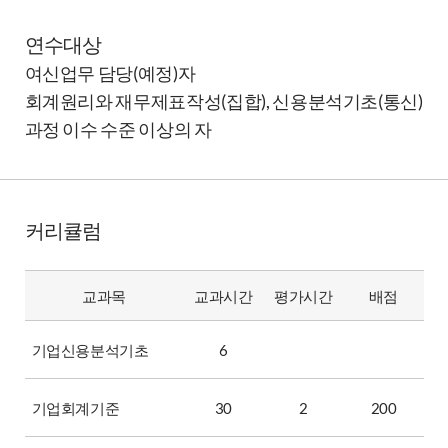
연수대상
여신업무 담당(예정)자
회계원리와 재무제표작성(집합), 신용분석기초(통신)
과정 이수 수준 이상의 자
커리큘럼
교과목
교과시간
평가시간
배점
기업신용분석기초
6
기업회계기준
30
2
200