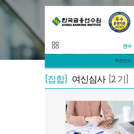
연수
추천연수
추천
연수 프로그램
[집합]
여신심사
[2 기]
연수
연수 일정
연수
맞춤
연수 로드맵
AI&
과정
이벤트
Egg&A