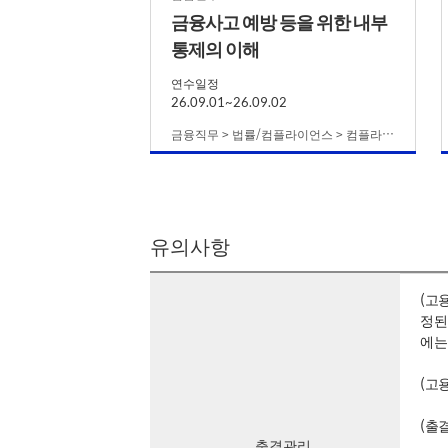
금융사고 예방 등을 위한 내부
통제의 이해
연수일정
26.09.01~26.09.02
금융직무 > 법률/컴플라이언스 > 컴플라이언스
유의사항
(고
정된
에는
(고
(출
출결관리