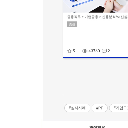
금융직무 > 기업금융 > 신용분석/여신
중급
5
43760
2
#심사사례
#기업구
#PF
과정개요