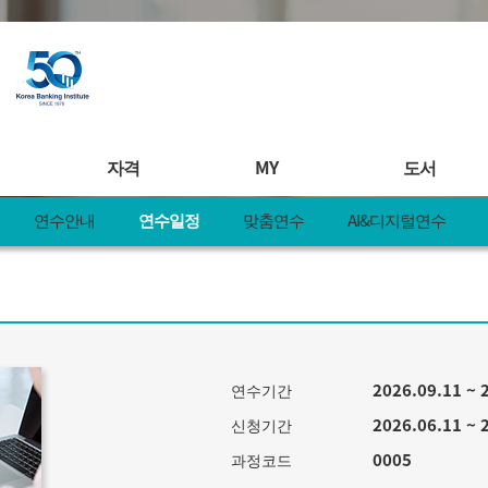
자격
MY
도서
연수안내
연수일정
맞춤연수
AI&디지털연수
연수
자격시험안내
MY 학습
도서안내
안내
시험일정
찜&책바구니
전체도서
일정
접수확인 및 취소
MY 일정
도서주문서
연수
합격자발표
MY 정보
도서 정오표
디지털연수
제증명&레벨업러닝
MY 신청현황
신규도서 제
2026.09.11 ~
연수기간
제안
자격관련 공지사항
MY 쿠폰
주문내역
pple
KBI 공모전
MY 활동
2026.06.11 ~ 
신청기간
0005
과정코드