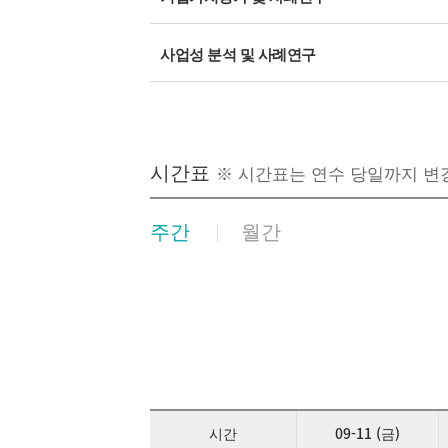
사업성 분석 및 사례연구
기업금융상품의 위험요인 분석
시간표
수출입금융
※ 시간표는 연수 당일까지 변
부동산금융
주간
월간
여신관련 파생상품
기타 특수금융
기업구조조정/여신감리 및 자산건전성분류
시간
09-11 (금)