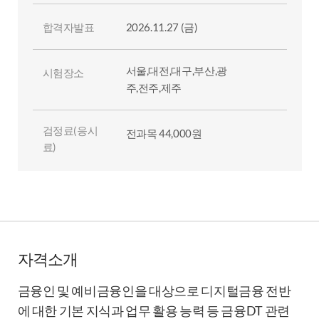
합격자발표
2026.11.27 (금)
서울,대전,대구,부산,광
시험장소
주,전주,제주
검정료(응시
전과목 44,000원
료)
자격소개
금융인 및 예비금융인을 대상으로 디지털금융 전반
에 대한 기본 지식과 업무 활용 능력 등 금융DT 관련