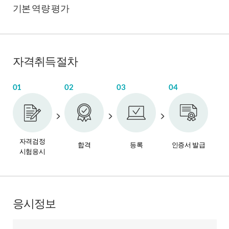
기본 역량 평가
자격취득절차
01
02
03
04
자격검정
합격
등록
인증서 발급
시험응시
응시정보