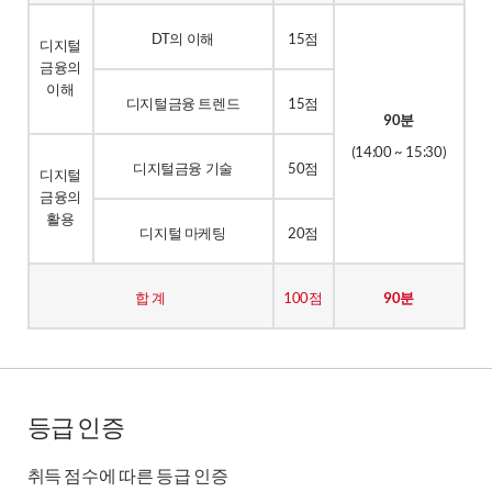
DT의 이해
15점
디지털
금융의
이해
디지털금융 트렌드
15점
90분
(14:00 ~ 15:30)
디지털금융 기술
50점
디지털
금융의
활용
디지털 마케팅
20점
합 계
100점
90분
등급 인증
취득 점수에 따른 등급 인증