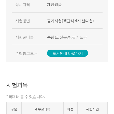
응시자격
제한없음
시험방법
필기시험(객관식 4지 선다형)
시험준비물
수험표, 신분증, 필기도구
수험참고도서
도서안내 바로가기
시험과목
* 확대해 볼 수 있습니다.
구분
세부교과목
배점
시험시간