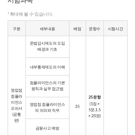
* 확대해 볼 수 있습니다.
구분
세부내용
배점
문항수
시험시간
준법감시제도의 도입
배경과 기초
내부통제제도의 이해
컴플라이언스의 기본
원칙과 실무 접근법
영업점
컴플라
25문항
이언스
(1점 ×
영업점 컴플라이언스
35
오피서
5문,1.5
의 의의와 직무
(공통
× 20문)
편)
금융사고 예방