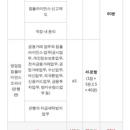
컴플라이언스 신고제
80분
도
직장 내 윤리
금융거래 업무와 컴플
라이언스 업무(공시업
무, 개인정보보호업무,
전자금융거래업무, 공
영업점
정거래업무, 수신업무,
컴플라
45문항
여신업무, 외국환업무,
이언스
(1점 ×
65
신용카드업무, 금융투
오피서
5문,1.5
자업무, 방카슈랑스업
(은행
× 40문)
무 등)
편)
은행의 자금세탁방지
업무