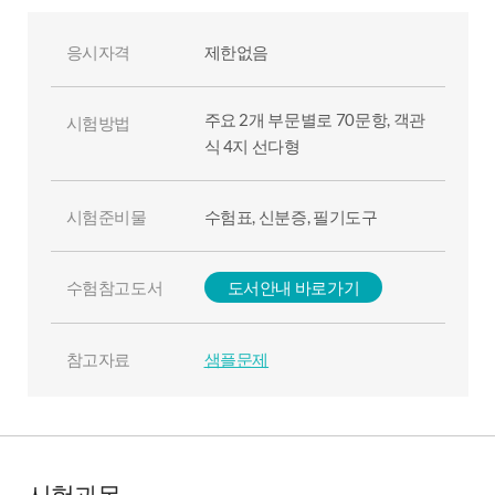
응시자격
제한없음
주요 2개 부문별로 70문항, 객관
시험방법
식 4지 선다형
시험준비물
수험표, 신분증, 필기도구
수험참고도서
도서안내 바로가기
참고자료
샘플문제
시험과목