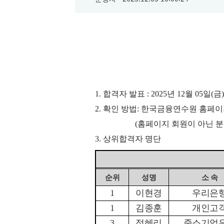
1.
합격자 발표
: 2025
년 12
월 05
일
(
금
2.
확인 방법
:
한국금융연수원 홈페이
(
홈페이지 회원이 아닌 분
3.
상위합격자 명단
순위
성명
소 속
1
이현경
우리은
1
김종훈
개인고
3
정혜리
중소기업