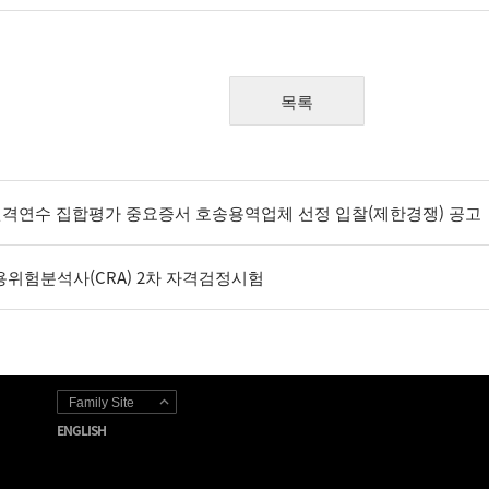
목록
및 원격연수 집합평가 중요증서 호송용역업체 선정 입찰(제한경쟁) 공고
신용위험분석사(CRA) 2차 자격검정시험
Family Site
ENGLISH