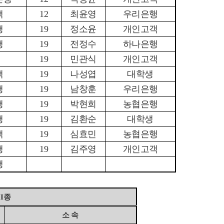
객
12
최윤영
우리은행
행
19
정소윤
개인고객
행
19
전정수
하나은행
19
민관식
개인고객
객
19
나성엽
대학생
행
19
남창훈
우리은행
행
19
박현희
농협은행
행
19
김환순
대학생
객
19
심효민
농협은행
행
19
김주영
개인고객
행
II
종
소 속