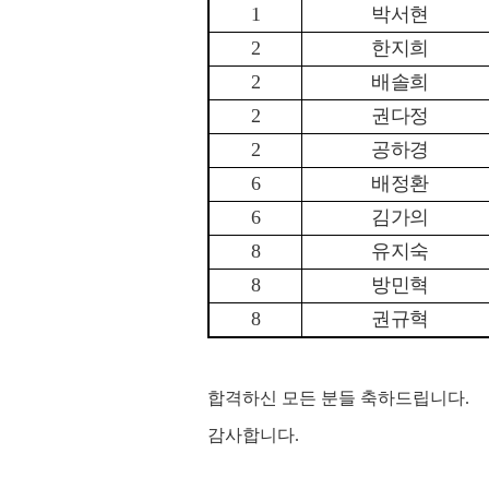
1
박서현
2
한지희
2
배솔희
2
권다정
2
공하경
6
배정환
6
김가의
8
유지숙
8
방민혁
8
권규혁
합격하신 모든 분들 축하드립니다.
감사합니다.