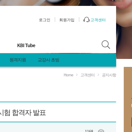
로그인
회원가입
고객센터
KBI Tube
원격지원
교강사 초빙
Home
고객센터
공지사항
안
정시험 합격자 발표
1168