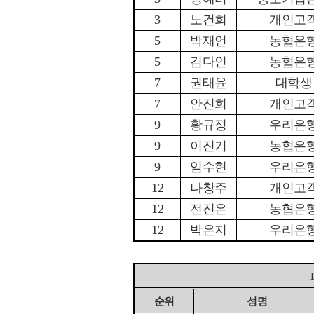
3
노건희
개인고
5
박재언
농협은
5
김다인
농협은
7
권태윤
대학생
7
안진희
개인고
9
황규정
우리은
9
이진기
농협은
9
임수현
우리은
12
나창주
개인고
12
전진은
농협은
12
박은지
우리은
순위
성명