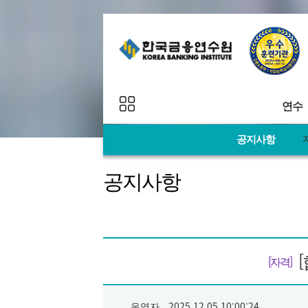
연수
공지사항
추천
연수 프로그램
공지사항
연수
연수 일정
연수
맞춤
연수 로드맵
AI&
과정
이벤트
[자격]
Egg&A
운영자
2025.12.05 10:00:24