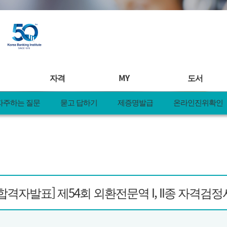
자격
MY
도서
자주하는 질문
묻고 답하기
제증명발급
온라인진위확인
연수
자격시험안내
MY 학습
도서안내
안내
시험일정
찜&책바구니
전체도서
일정
접수확인 및 취소
MY 일정
도서주문서
연수
합격자발표
MY 정보
도서 정오표
디지털연수
제증명&레벨업러닝
MY 신청현황
신규도서 제
제안
자격관련 공지사항
MY 쿠폰
주문내역
[합격자발표] 제54회 외환전문역 I, II종 자격검
pple
KBI 공모전
MY 활동