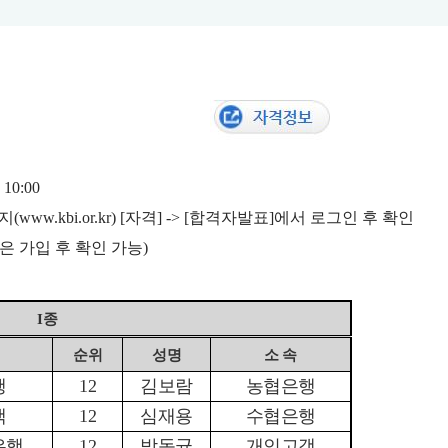
) 10:00
지
(www.kbi.or.kr) [
자격
] -> [
합격자발표
]
에서 로그인 후 확인
은 가입 후 확인 가능
)
I
종
순위
성명
소 속
행
12
김보람
농협은행
객
12
심재용
수협은행
은행
12
박동균
개인고객