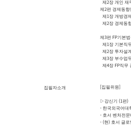
제2장 개인 재
제2편 경제동향
제1장 개방경제
제2장 경제동향
제3편 FP기본
제1장 기본직무
제2장 투자설계
제3장 부수업무
제4장 FP직무
[집필위원]

집필자소개
▷강신기 (1편)

- 한국외국어대
- 호서 벤처전
- (현) 호서 