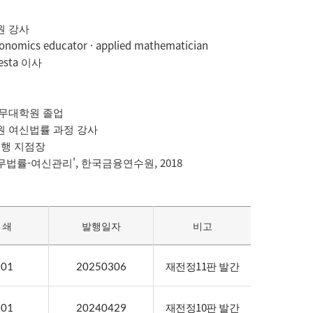
 강사

conomics educator · applied mathematician 

resta 이사

무대학원 졸업

 여신법률 과정 강사  

은행 지점장

쇄
발행일자
비고
재전정11판 발간
01
20250306
재전정10판 발간
01
20240429