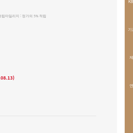
K
적립마일리지 : 정가의
적립
5%
기
제
08.13)
연