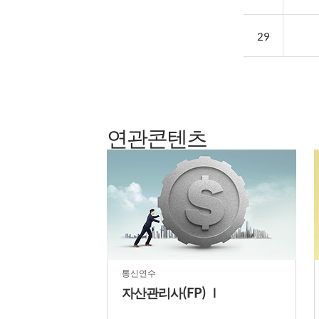
29
연관콘텐츠
통신연수
자산관리사(FP) Ⅰ