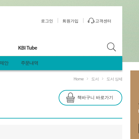
로그인
회원가입
고객센터
KBI Tube
 제안
주문내역
Home
도서
도서 상세
책바구니 바로가기
안