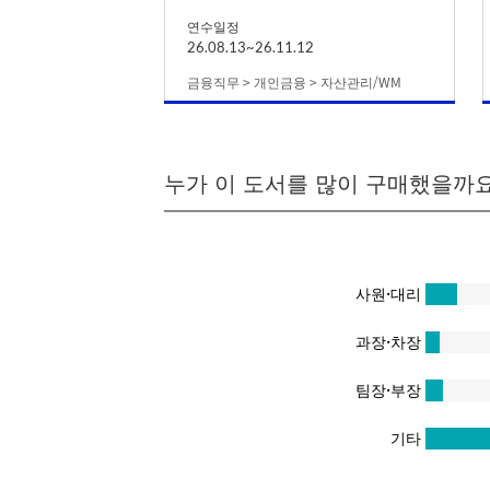
연수일정
26.08.13~26.11.12
금융직무 > 개인금융 > 자산관리/WM
누가 이 도서를 많이 구매했을까요
사원·대리
과장·차장
팀장·부장
기타