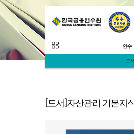
연수
도
추천
연수 프로그램
연수
연수 일정
연수
맞춤
연수 로드맵
[도서]자산관리 기본지
AI&
과정
이벤트
Egg&A