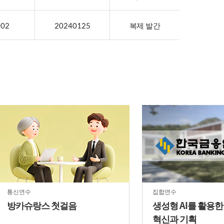
복제 발간
02
20240125
통신연수
집합연수
방카슈랑스 첫걸음
생성형 AI를 활용
혁신과 기획