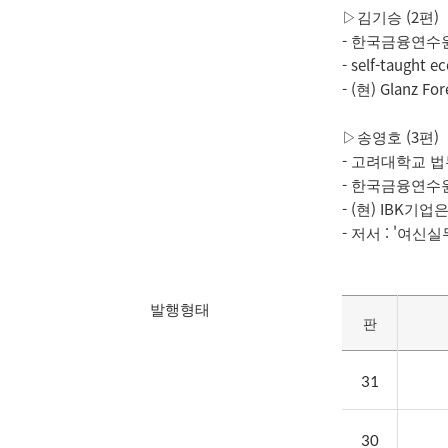
▷김기승 (2편)

- 한국금융연수원
- self-taught e
- (현) Glanz Fo
▷송영호 (3편)

- 고려대학교 법
- 한국금융연수원
- (현) IBK기업
발행형태
판
31
30