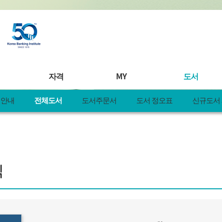
자격
MY
도서
서안내
전체도서
도서주문서
도서 정오표
신규도서
연수
자격시험안내
MY 학습
도서안내
안내
시험일정
찜&책바구니
전체도서
일정
접수확인 및 취소
MY 일정
도서주문서
연수
합격자발표
MY 정보
도서 정오표
식
디지털연수
제증명&레벨업러닝
MY 신청현황
신규도서 제
제안
자격관련 공지사항
MY 쿠폰
주문내역
pple
KBI 공모전
MY 활동