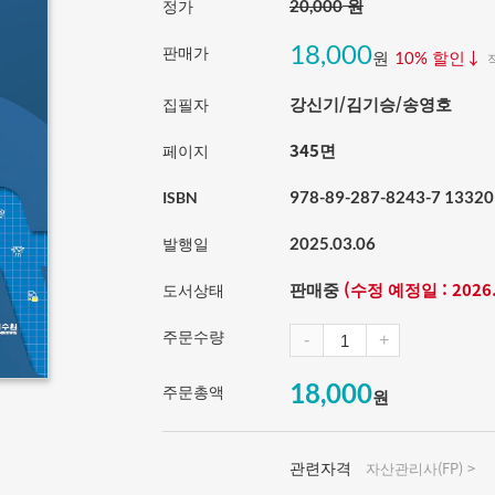
원
정가
20,000
18,000
판매가
원
할인↓
10%
강신기/김기승/송영호
집필자
345면
페이지
978-89-287-8243-7 13320
ISBN
발행일
2025.03.06
판매중
(수정 예정일 : 2026.
도서상태
주문수량
-
+
18,000
주문총액
원
관련자격
자산관리사(FP) >